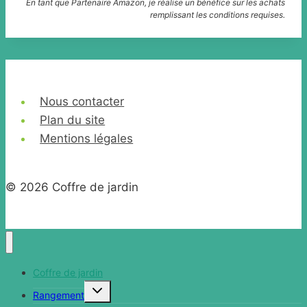
En tant que Partenaire Amazon, je réalise un bénéfice sur les achats
remplissant les conditions requises.
Nous contacter
Plan du site
Mentions légales
© 2026 Coffre de jardin
Coffre de jardin
Ouvrir/fermer
Rangement
le