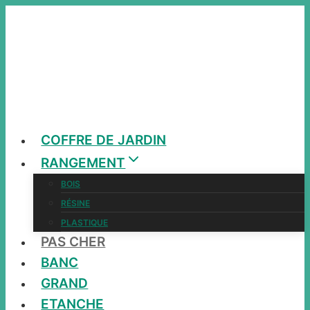
Aller
au
contenu
COFFRE DE JARDIN
RANGEMENT
BOIS
RÉSINE
PLASTIQUE
PAS CHER
BANC
GRAND
ETANCHE