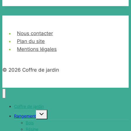
Nous contacter
Plan du site
Mentions légales
© 2026 Coffre de jardin
Coffre de jardin
Ouvrir/fermer
Rangement
le
menu
Bois
enfant
Résine