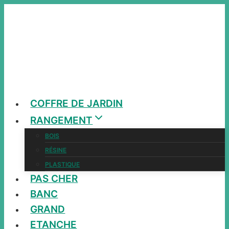
Aller
au
contenu
COFFRE DE JARDIN
RANGEMENT
BOIS
RÉSINE
PLASTIQUE
PAS CHER
BANC
GRAND
ETANCHE