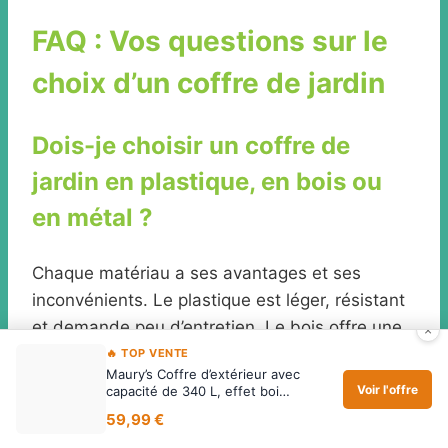
FAQ : Vos questions sur le
choix d’un coffre de jardin
Dois-je choisir un coffre de
jardin en plastique, en bois ou
en métal ?
Chaque matériau a ses avantages et ses
inconvénients. Le plastique est léger, résistant
et demande peu d’entretien. Le bois offre une
×
esthétique naturelle, mais nécessite un
🔥 TOP VENTE
Maury’s Coffre d’extérieur avec
entretien régulier. Le métal est très robuste et
Voir l'offre
capacité de 340 L, effet boi…
durable, mais doit être traité pour résister à la
59,99 €
rouille. Le choix dépend de vos préférences