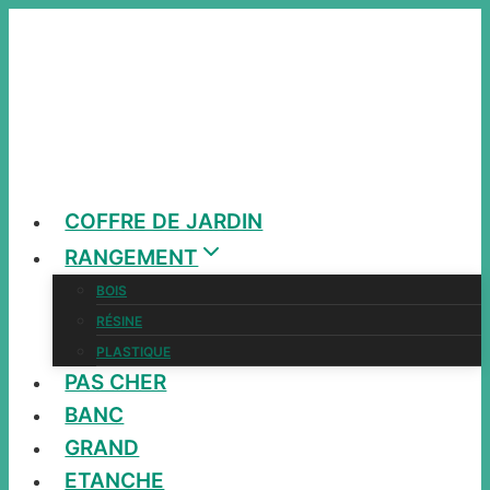
Aller
au
contenu
COFFRE DE JARDIN
RANGEMENT
BOIS
RÉSINE
PLASTIQUE
PAS CHER
BANC
GRAND
ETANCHE